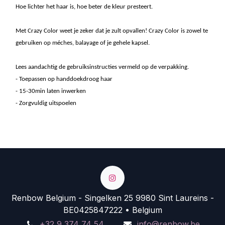
Hoe lichter het haar is, hoe beter de kleur presteert.
Met Crazy Color weet je zeker dat je zult opvallen! Crazy Color is zowel te
gebruiken op méches, balayage of je gehele kapsel.
Lees aandachtig de gebruiksinstructies vermeld op de verpakking.
- Toepassen op handdoekdroog haar
- 15-30min laten inwerken
- Zorgvuldig uitspoelen
Renbow Belgium - Singelken 25 9980 Sint Laureins -
BE0425847222 • Belgium
+32 9 374 74 54
info@renbow.be