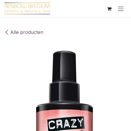
Overslaan naar inhoud
Alle producten