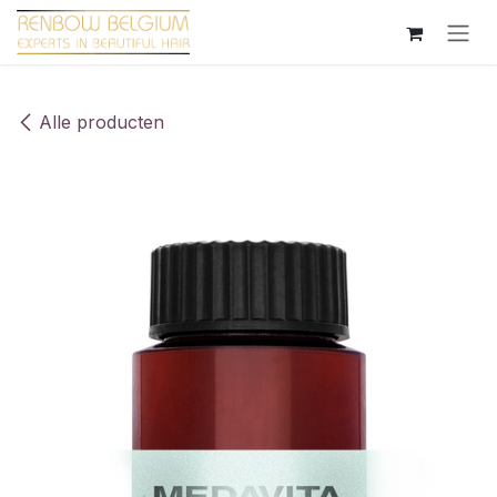
Overslaan naar inhoud
Alle producten