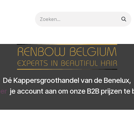
 care
Materials
Register
Request a Demo
Trai
Dé Kappersgroothandel van de Benelux,
ier
je account aan om onze B2B prijzen te b