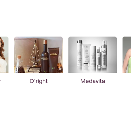
y
O'right
Medavita