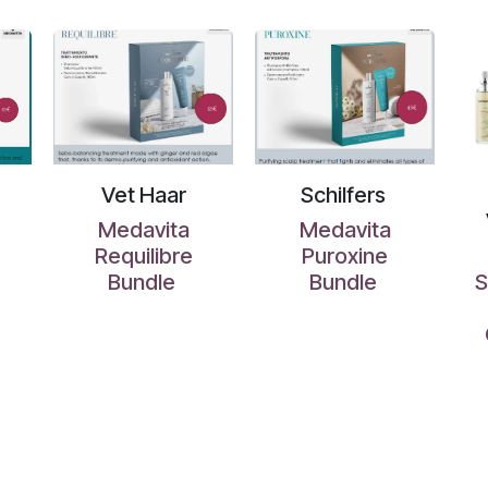
Vet Haar
Schilfers
Medavita
Medavita
Requilibre
Puroxine
Bundle
Bundle
S
e