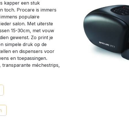
ls kapper een stuk
an toch. Procare is immers
e immens populaire
ieder salon. Met uiterste
es tussen 15-30cm, met vouw
ien gewenst. Zo print je
een simpele druk op de
tellen en dispensers voor
 wens en toepassingen.
 transparante méchestrips,
n