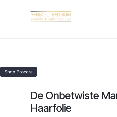
Overslaan naar inhoud
Home
Shop
Promotions
Brand hair
Shop Procare
De Onbetwiste Mark
Haarfolie