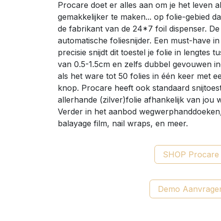
Procare doet er alles aan om je het leven a
gemakkelijker te maken... op folie-gebied d
de fabrikant van de 24*7 foil dispenser. D
automatische foliesnijder. Een must-have in 
precisie snijdt dit toestel je folie in lengt
van 0.5-1.5cm en zelfs dubbel gevouwen ind
als het ware tot 50 folies in één keer met 
knop. Procare heeft ook standaard snijtoes
allerhande (zilver)folie afhankelijk van jou
Verder in het aanbod wegwerphanddoeken,
balayage film, nail wraps, en meer.
SHOP Procare
Demo Aanvrage