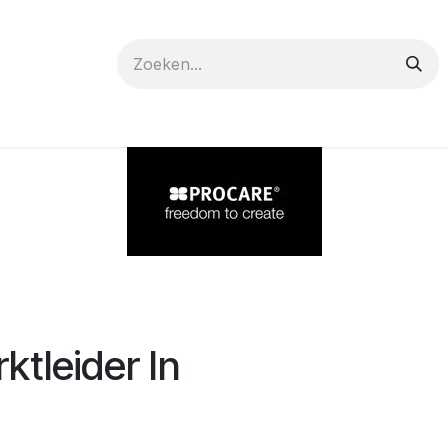
 care
Materials
Register
Request a Demo
Trai
tleider In