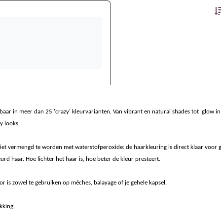
baar in meer dan 25 'crazy' kleurvarianten. Van vibrant en natural shades tot 'glow i
y looks.
iet vermengd te worden met waterstofperoxide: de haarkleuring is direct klaar voor 
rd haar. Hoe lichter het haar is, hoe beter de kleur presteert.
lor is zowel te gebruiken op méches, balayage of je gehele kapsel.
kking.