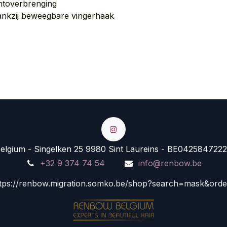
htoverbrenging
ankzij beweegbare vingerhaak
lgium - Singelken 25 9980 Sint Laureins - BE0425847222
+32 9 374 74 54
info@renbow.be
tps://renbow.migration.somko.be/shop?search=mask&ord