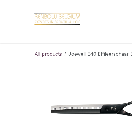
Overslaan naar inhoud
Home
Shop
Promotions
Brand hair
All products
Joewell E40 Effileerschaar