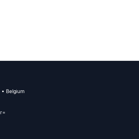
 • Belgium
er=