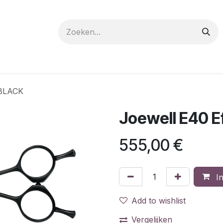
 care
Materials
Register
Request a Demo
Trai
 BLACK
Joewell E40 E
555,00
€
In
Add to wishlist
Vergelijken