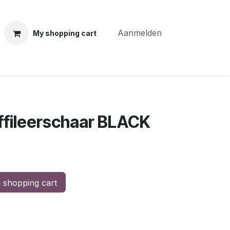
Aanmelden
My shopping cart
ning courses
Coiffure Verheye
Contact
BLOG
Po
ffileerschaar BLACK
 shopping cart