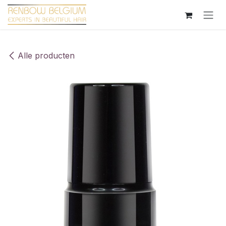
Overslaan naar inhoud
Alle producten