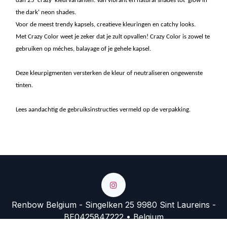
dan 25 'crazy' kleurvarianten. Van vibrant en natural shades tot 'glow in
the dark' neon shades.
Voor de meest trendy kapsels, creatieve kleuringen en catchy looks.
Met Crazy Color weet je zeker dat je zult opvallen! Crazy Color is zowel te
gebruiken op méches, balayage of je gehele kapsel.
Deze kleurpigmenten versterken de kleur of neutraliseren ongewenste
tinten.
Lees aandachtig de gebruiksinstructies vermeld op de verpakking.
Renbow Belgium - Singelken 25 9980 Sint Laureins -
BE0425847222 • Belgium