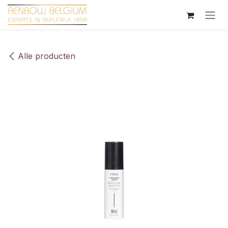
Overslaan naar inhoud
Alle producten