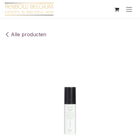
Overslaan naar inhoud
Alle producten