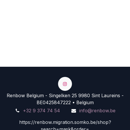
Renbow Belgium - Singelken 25 9980 Sint Laureins -
BE0425847222 • Belgium
+32 9 374 74 54
info@renbow.be
https://renbow.migration.somko.be/shop?
search=mask&order=