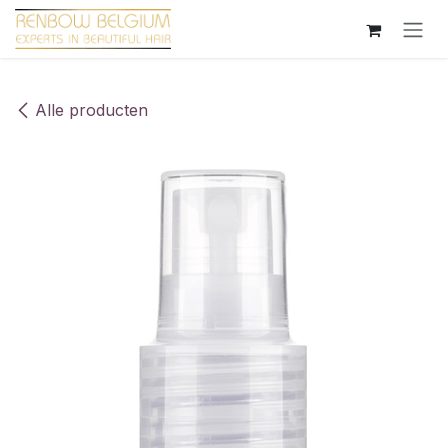
Overslaan naar inhoud
Alle producten