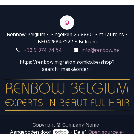
Renbow Belgium - Singelken 25 9980 Sint Laureins -
BE0425847222 • Belgium
+32 9 374 74 54
info@renbow.be
https://renbow.migration.somko.be/shop?
search=mask&order=
Copyright © Company Name
Aangeboden door
- De #1
Open source e-