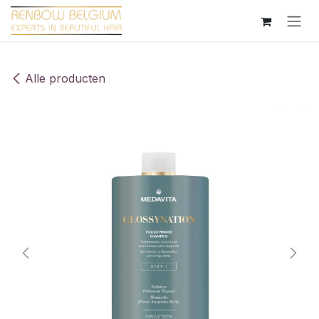
Overslaan naar inhoud
Alle producten