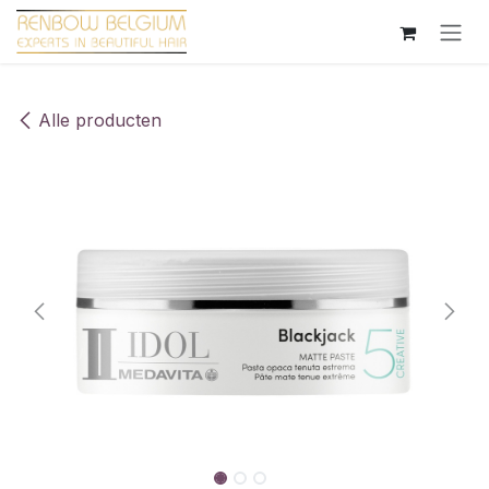
Overslaan naar inhoud
Alle producten