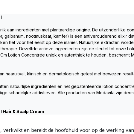
l 
rijk aan ingrediënten met plantaardige origine. De uitzonderlijke con
r, galbanum, nootmuskaat, kamfer) is een antiverouderend elixir dat 
iken het voor het eerst op deze manier. Natuurlijke extracten wor
herapie. Dezelfde actieve ingrediënten zijn de sleutel tot onze Lot
 Om Lotion Concentrée uniek en autenthiek te houden, beschermt Med
an haaruitval, klinisch en dermatologisch getest met bewezen result
ten natuurlijke ingrediënten en het gepatenteerde lotion concentr
bodige schadelijke addivtieven. Alle producten van Medavita zijn derm
l Hair & Scalp Cream
 verkwikt en bereidt de hoofdhuid voor op de werking van d