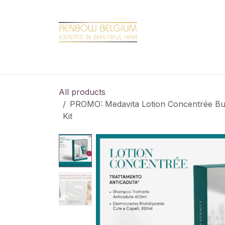
Overslaan naar inhoud
Home
Shop
Promotions
Brand hair
All products
PROMO: Medavita Lotion Concentrée Bu
Kit