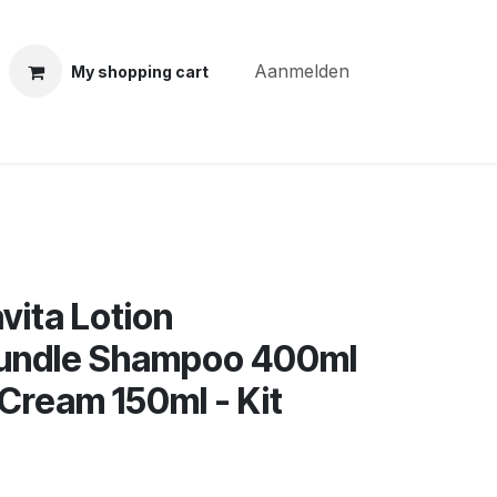
Aanmelden
My shopping cart
ning courses
Coiffure Verheye
Contact
BLOG
Po
ita Lotion
undle Shampoo 400ml
 Cream 150ml - Kit