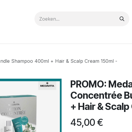
 care
Materials
Register
Request a Demo
Trai
ndle Shampoo 400ml + Hair & Scalp Cream 150ml -
PROMO: Medav
Concentrée B
+ Hair & Scalp
45,00
€