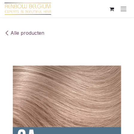
Overslaan naar inhoud
Alle producten