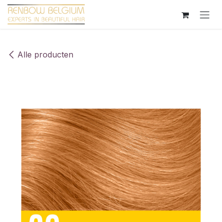
Overslaan naar inhoud
Alle producten