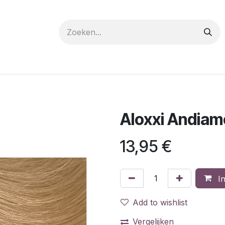
 care
Materials
Register
Request a Demo
Trai
Aloxxi Andiam
13,95
€
In
Add to wishlist
Vergelijken