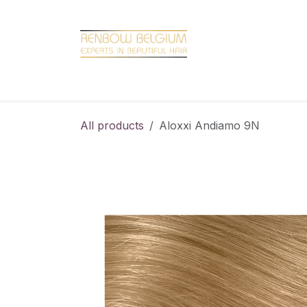
Overslaan naar inhoud
Home
Shop
Promotions
Brand hair
All products
Aloxxi Andiamo 9N