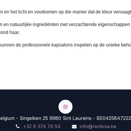
n en het licht en voorkomen op die manier dat de kleur vervaagt
 en natuurlijke ingrediënten met verzachtende eigenschappen l
zond haar.
 kunnen de professionele kapsalons inspelen op de unieke beho
lgium - Singelken 25 9980 Sint Laureins - BE0425847222
+32 9 374 74 54
info@renbow.be