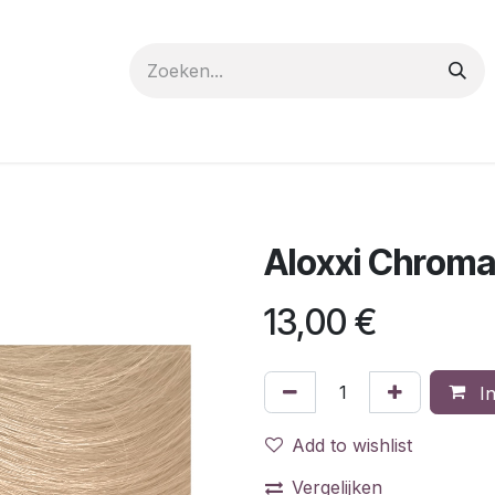
 care
Materials
Register
Request a Demo
Trai
Aloxxi Chroma
13,00
€
In
Add to wishlist
Vergelijken