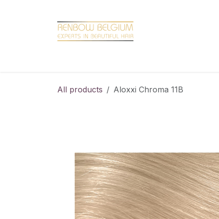
Overslaan naar inhoud
Home
Shop
Promotions
Brand hair
All products
Aloxxi Chroma 11B