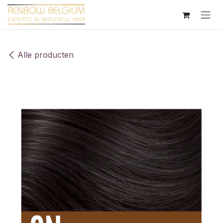
Overslaan naar inhoud
Alle producten