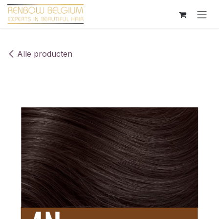
Overslaan naar inhoud
Alle producten