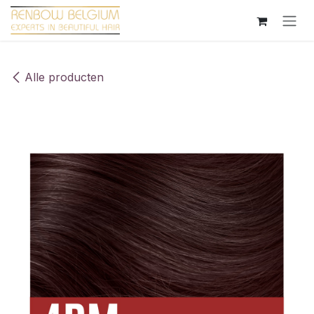
Overslaan naar inhoud
Alle producten