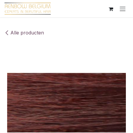
Overslaan naar inhoud
Alle producten