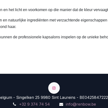
n en het licht en voorkomen op die manier dat de kleur vervaagt
 en natuurlijke ingrediënten met verzachtende eigenschappen l
zond haar.
 kunnen de professionele kapsalons inspelen op de unieke beho
lgium - Singelken 25 9980 Sint Laureins - BE0425847222
+32 9 374 74 54
info@renbow.be