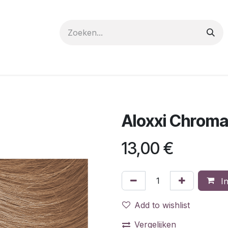
 care
Materials
Register
Request a Demo
Trai
Aloxxi Chrom
13,00
€
In
Add to wishlist
Vergelijken