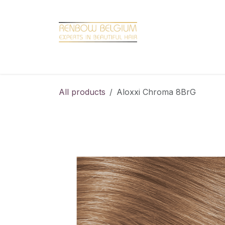
Overslaan naar inhoud
Home
Shop
Promotions
Brand hair
All products
Aloxxi Chroma 8BrG