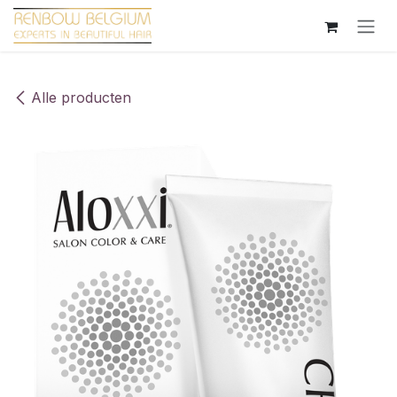
Overslaan naar inhoud
Alle producten