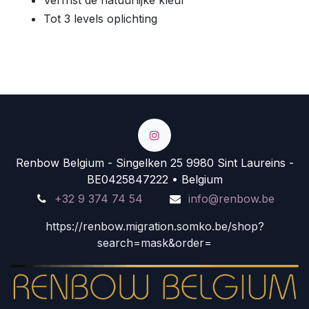
Tot 3 levels oplichting
Renbow Belgium - Singelken 25 9980 Sint Laureins -
BE0425847222 • Belgium
+32 9 374 74 54
info@renbow.be
https://renbow.migration.somko.be/shop?
search=mask&order=