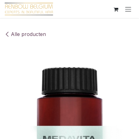
Overslaan naar inhoud
Alle producten