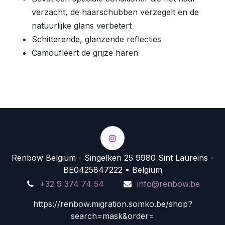
verzacht, de haarschubben verzegelt en de
natuurlijke glans verbetert
Schitterende, glanzende reflecties
Camoufleert de grijze haren
Renbow Belgium - Singelken 25 9980 Sint Laureins -
BE0425847222 • Belgium
+32 9 374 74 54
info@renbow.be
https://renbow.migration.somko.be/shop?
search=mask&order=