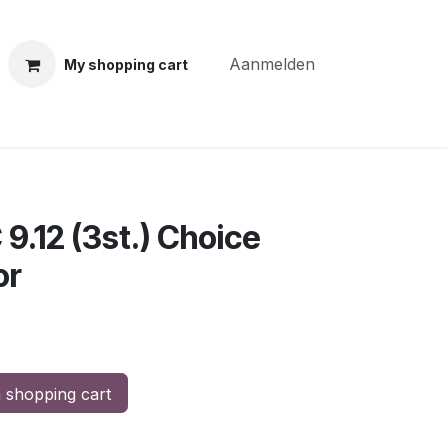
Aanmelden
My shopping cart
ning courses
Coiffure Verheye
Contact
BLOG
Po
9.12 (3st.) Choice
or
 shopping cart