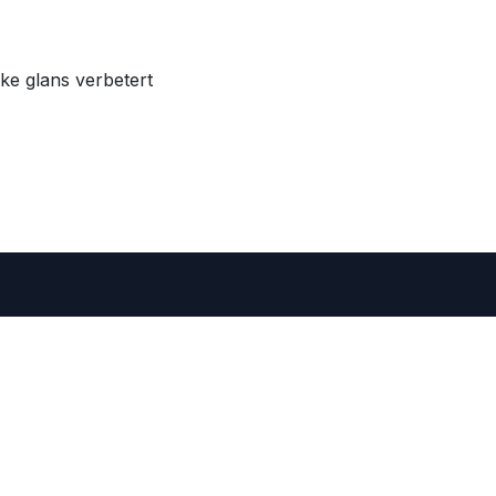
ke glans verbetert
 • Belgium
er=