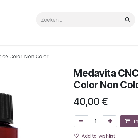
 care
Materials
Register
Request a Demo
Trai
oice Color Non Color
Medavita CNC 
Color Non Col
40,00
€
In
Add to wishlist