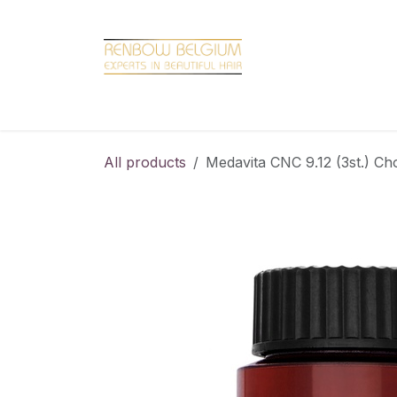
Overslaan naar inhoud
Home
Shop
Promotions
Brand hair
All products
Medavita CNC 9.12 (3st.) Ch