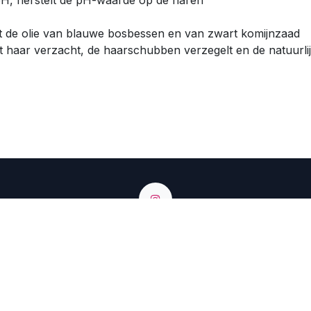
H, herstelt de pH-waarde op de haren
t de olie van blauwe bosbessen en van zwart komijnzaad
et haar verzacht, de haarschubben verzegelt en de natuurlij
lgium - Singelken 25 9980 Sint Laureins - BE0425847222
+32 9 374 74 54
info@renbow.be
tps://renbow.migration.somko.be/shop?search=mask&ord