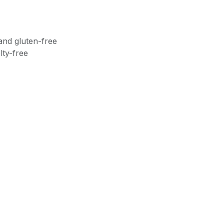
and gluten-free
lty-free