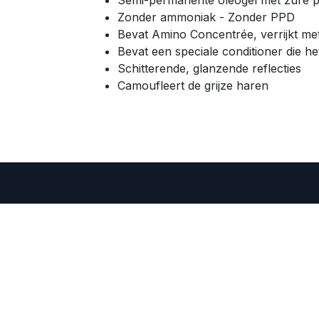
Semi-permanente oleogel met zure p
Zonder ammoniak - Zonder PPD
Bevat Amino Concentrée, verrijkt me
Bevat een speciale conditioner die h
Schitterende, glanzende reflecties
Camoufleert de grijze haren
Renbow Be
ht