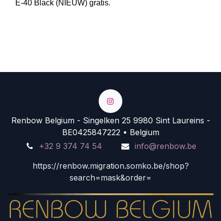
E-40 Black (NIEUW) gratis.
Renbow Belgium - Singelken 25 9980 Sint Laureins -
BE0425847222 • Belgium
+32 9 374 74 54
info@renbow.be
https://renbow.migration.somko.be/shop?
search=mask&order=