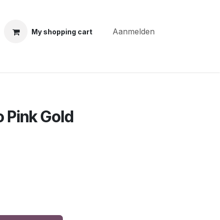
Aanmelden
My shopping cart
ning courses
Coiffure Verheye
Contact
BLOG
Po
o Pink Gold