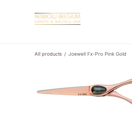
Overslaan naar inhoud
Home
Shop
Promotions
Brand hair
All products
Joewell Fx-Pro Pink Gold