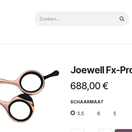
 care
Materials
Register
Request a Demo
Trai
Joewell Fx-Pr
688,00
€
SCHAARMAAT
5.5
6
5