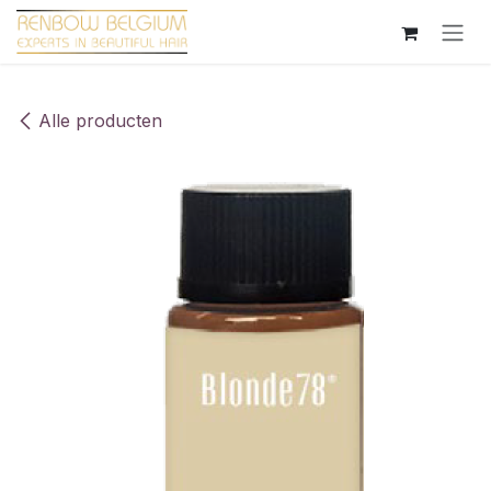
Overslaan naar inhoud
Alle producten