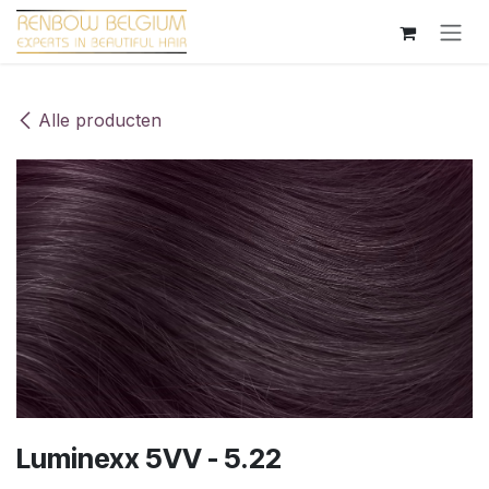
Overslaan naar inhoud
Alle producten
Luminexx 5VV - 5.22