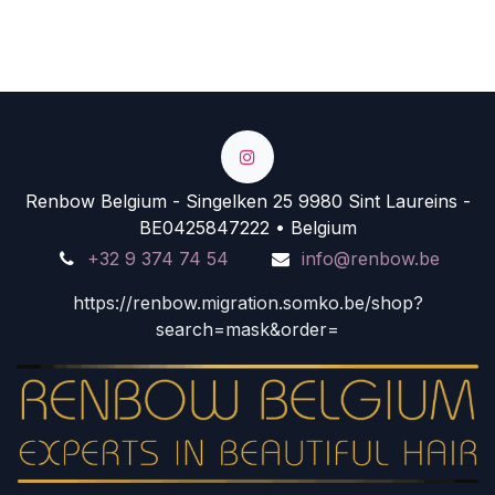
Renbow Belgium - Singelken 25 9980 Sint Laureins -
BE0425847222 • Belgium
+32 9 374 74 54
info@renbow.be
https://renbow.migration.somko.be/shop?
search=mask&order=