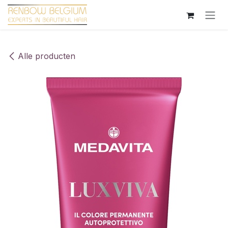
Overslaan naar inhoud
Alle producten