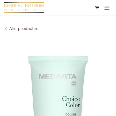
Overslaan naar inhoud
Alle producten