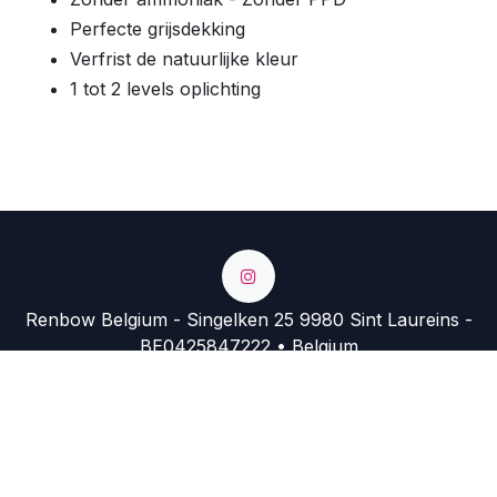
Perfecte grijsdekking
Verfrist de natuurlijke kleur
1 tot 2 levels oplichting
Renbow Belgium - Singelken 25 9980 Sint Laureins -
BE0425847222 • Belgium
+32 9 374 74 54
info@renbow.be
https://renbow.migration.somko.be/shop?
search=mask&order=