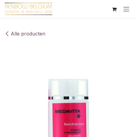
Overslaan naar inhoud
Alle producten