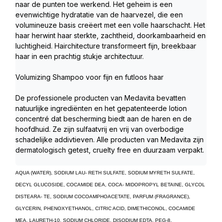
naar de punten toe werkend. Het geheim is een 
evenwichtige hydratatie van de haarvezel, die een 
volumineuze basis creëert met een volle haarschacht. Het 
haar herwint haar sterkte, zachtheid, doorkambaarheid en 
luchtigheid. Hairchitecture transformeert fijn, breekbaar 
haar in een prachtig stukje architectuur.     
Volumizing Shampoo voor fijn en futloos haar
De professionele producten van Medavita bevatten 
natuurlijke ingrediënten en het gepatenteerde lotion 
concentré dat bescherming biedt aan de haren en de 
hoofdhuid. Ze zijn sulfaatvrij en vrij van overbodige 
schadelijke addivtieven. Alle producten van Medavita zijn 
dermatologisch getest, cruelty free en duurzaam verpakt.
AQUA (WATER), SODIUM LAU- RETH SULFATE, SODIUM MYRETH SULFATE,
DECYL GLUCOSIDE, COCAMIDE DEA, COCA- MIDOPROPYL BETAINE, GLYCOL
DISTEARA- TE, SODIUM COCOAMPHOACETATE, PARFUM (FRAGRANCE),
GLYCERIN, PHENOXYETHANOL, CITRIC ACID, DIMETHICONOL, COCAMIDE
MEA, LAURETH-10, SODIUM CHLORIDE, DISODIUM EDTA, PEG-8,