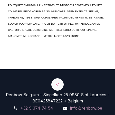
POLYQUATERNIUM-10, LAU- RETH-23, TEA-DODECYLBENZENESULFONATE,
COUMARIN, ERIOPHORUM SPISSUM FLOWER/ STEM EXTRACT, SERINE,
THREONINE, PEG-8/ SMDI COPOLYMER, PALMITOYL MYRISTYL SE- RINATE,
SODIUM POLYACRYLATE, PPG-26-BU- TETH-26, PEG-40 HYDROGENATED
CASTOR OIL, CARBOCYSTEINE, METHYLCHLOROISOTHIAZO- LINONE,
AMINOMETHYL PROPANOL, METHYLI- SOTHIAZOLINONE.
Renbow Belgium - Singelken 25 9980 Sint Laureins -
BE0425847222 • Belgium
+32 9 374 74 54
info@renbow.be