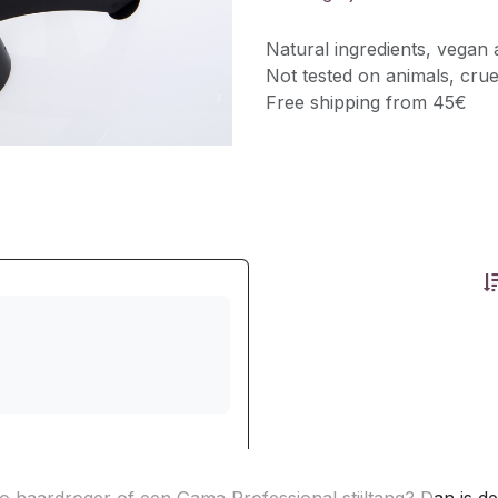
Natural ingredients, vegan 
Not tested on animals, crue
Free shipping from 45€
to haardroger of een Gama Professional stijltang? D
an is d