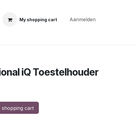
Aanmelden
My shopping cart
ning courses
Coiffure Verheye
Contact
BLOG
Po
onal iQ Toestelhouder
 shopping cart