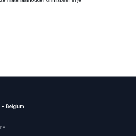
 • Belgium
er=