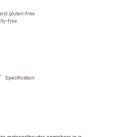
and gluten-free
lty-free
Specification
eze materiaalhouder onmisbaar in je