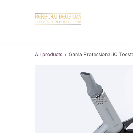
Overslaan naar inhoud
Home
Shop
Promotions
Brand hair
All products
Gama Professional iQ Toest