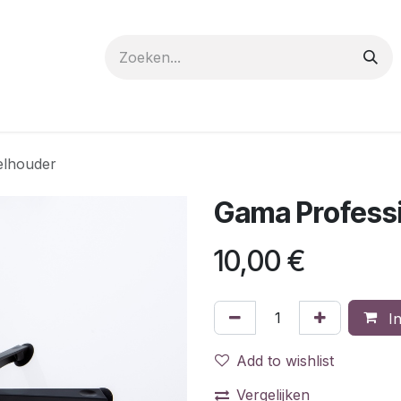
 care
Materials
Register
Request a Demo
Trai
elhouder
Gama Professi
10,00
€
In
Add to wishlist
Vergelijken