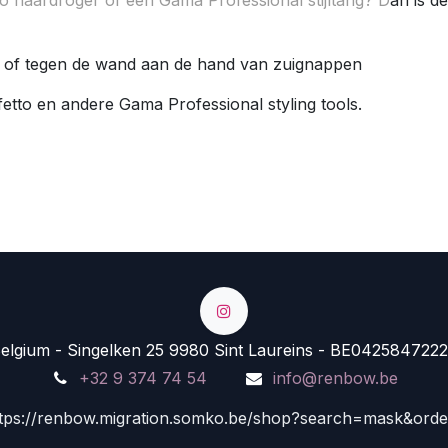
el of tegen de wand aan de hand van zuignappen
tto en andere Gama Professional styling tools.
lgium - Singelken 25 9980 Sint Laureins - BE0425847222
+32 9 374 74 54
info@renbow.be
tps://renbow.migration.somko.be/shop?search=mask&ord