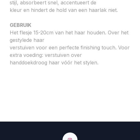
stijl, absorbeert snel, accentueert de
kleur en hindert de hold van een haarlak niet.
GEBRUIK
Het flesje 15-20cm van het haar houden. Over het
gestylede haar
verstuiven voor een perfecte finishing touch. Voor
extra voeding: verstuiven over
handdoekdroog haar vóór het stylen.