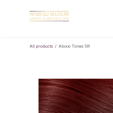
Overslaan naar inhoud
Home
Shop
Promotions
Brand hair
All products
Aloxxi Tones 5R