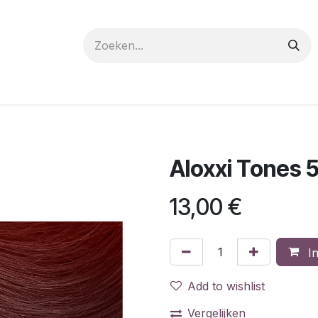
 care
Materials
Register
Request a Demo
Trai
Aloxxi Tones 
13,00
€
In
Add to wishlist
Vergelijken