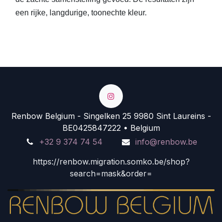
een rijke, langdurige, toonechte kleur.
Renbow Belgium - Singelken 25 9980 Sint Laureins -
BE0425847222 • Belgium
+32 9 374 74 54
info@renbow.be
https://renbow.migration.somko.be/shop?
search=mask&order=