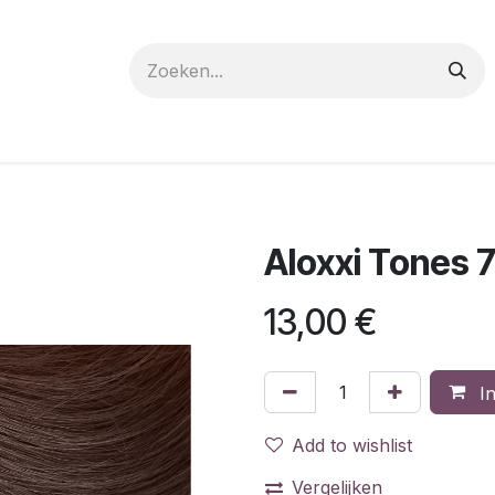
 care
Materials
Register
Request a Demo
Trai
Aloxxi Tones 
13,00
€
In
Add to wishlist
Vergelijken