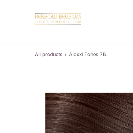
Overslaan naar inhoud
Home
Shop
Promotions
Brand hair
All products
Aloxxi Tones 7B