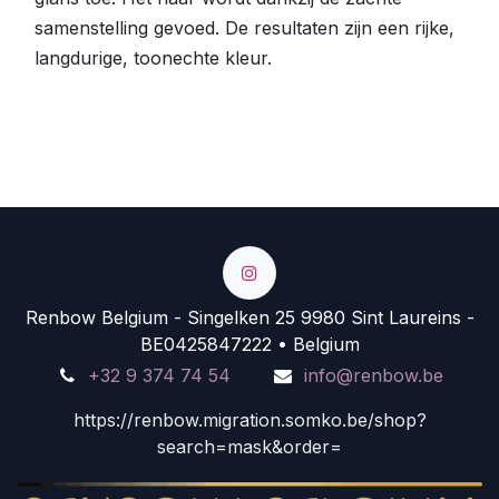
samenstelling gevoed. De resultaten zijn een rijke,
langdurige, toonechte kleur.
Renbow Belgium - Singelken 25 9980 Sint Laureins -
BE0425847222 • Belgium
+32 9 374 74 54
info@renbow.be
https://renbow.migration.somko.be/shop?
search=mask&order=